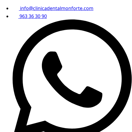
info@clinicadentalmonforte.com
963 36 30 90